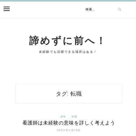
Skip
検
to
content
索:
諦めずに前へ！
未経験でも活躍できる場所はある！
タグ:
転職
意味
転職
看護師は未経験の意味を詳しく考えよう
2022年2月10日