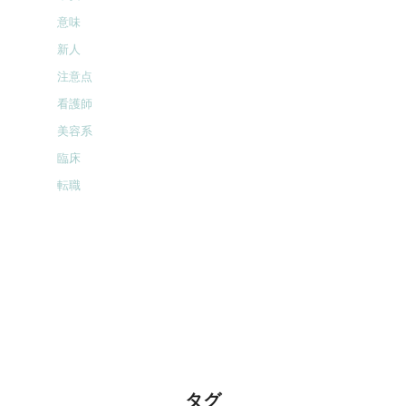
意味
新人
注意点
看護師
美容系
臨床
転職
タグ