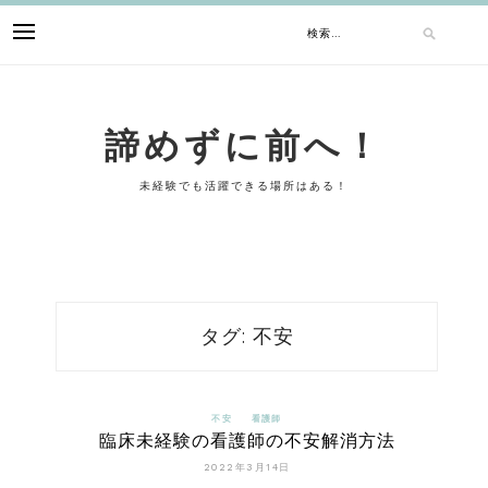
Skip
検
to
content
索:
諦めずに前へ！
未経験でも活躍できる場所はある！
タグ:
不安
不安
看護師
臨床未経験の看護師の不安解消方法
2022年3月14日