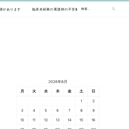
検
場があります
臨床未経験の看護師の不安解消方法
索:
2026年8月
月
火
水
木
金
土
日
1
2
3
4
5
6
7
8
9
10
11
12
13
14
15
16