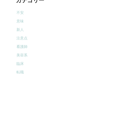
カテゴリー
不安
意味
新人
注意点
看護師
美容系
臨床
転職